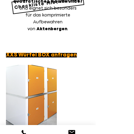
Checkliste Mietvertrag
quadratisches Raumwunder
und eignet sich besonders
für das komprimierte
Aufbewahren
von
Aktenbergen
.
XXS Würfel BOX anfragen