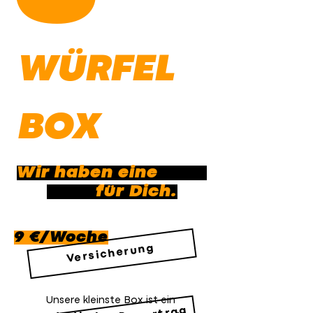
WÜRFEL
BOX
Wir haben eine
für Dich.
9 €/Woche
Versicherung
Unsere kleinste
Box
ist ein